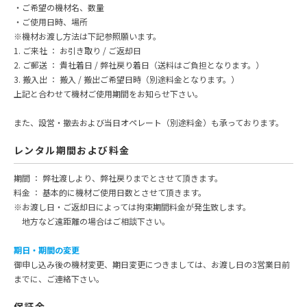
ご希望の機材名、数量
ご使用日時、場所
※機材お渡し方法は下記参照願います。
1. ご来社 ： お引き取り / ご返却日
2. ご郵送 ： 貴社着日 / 弊社戻り着日（送料はご負担となります。）
3. 搬入出 ： 搬入 / 搬出ご希望日時（別途料金となります。）
上記と合わせて機材ご使用期間をお知らせ下さい。
また、設営・撤去および当日オペレート（別途料金）も承っております。
レンタル期間および料金
期間 ： 弊社渡しより、弊社戻りまでとさせて頂きます。
料金 ： 基本的に機材ご使用日数とさせて頂きます。
※お渡し日・ご返却日によっては拘束期間料金が発生致します。
地方など遠距離の場合はご相談下さい。
期日・期間の変更
御申し込み後の機材変更、期日変更につきましては、お渡し日の3営業日前
までに、ご連絡下さい。
保証金