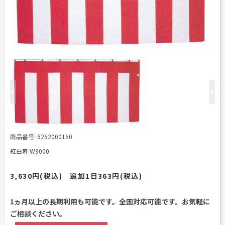
工事用テント・テント倉庫事業
ブログ
レンタルシステムのご案内
会社案内
Construction tent / tent warehouse business
Blog
Guidance
Company
木造モジュール事業
協賛実績
ご利用規約
個人情報保護方針
Wooden module business
Sponsorships
Privacy policy
Privacy policy
スポーツ施設資材事業
よくあるご質問
サイトマップ
Sports facility materials business
Q & A
Site map
地面養生事業
プロセス
お問合せ
Ground curing business
Process
Contact
映像・中継機機レンタル事業
イベント会場の設営／施工について
Video / relay equipment rental business
Event Set Up
商品番号: 6252000150
地域密着イベント
Community-based event business
紅白幕 W9000
キッズ・アミューズメント事業
Kids amusement business
3,630円(税込) 追加1日363円(税込)
フランチャイズ事業
Franchise business
1ヵ月以上の長期利用も可能です。全国対応可能です。お気軽に
ご相談ください。
まちづくり事業
Community Development Business