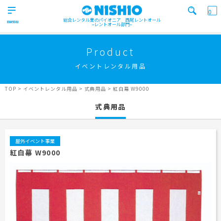
0
総合レンタル業のパイオニア 西尾レントオール
レントオール部門
営業所一覧はコチラから
トップ
>
Product
Top
イベントレンタル用品
検索カテゴリ
イベント
レンタル用品
Product
実績
商品
ニュース/ブログ
TOP
>
イベントレンタル用品
>
式典用品
>
紅白幕 W9000
イベント
式典用品
施工実績
キーワード検索
Works
事業紹介
Business
屋外イベント事業
紅白幕 W9000
営業所一覧
屋外イベント事業
Office
Outdoor event business
検索する
ニュース
屋内イベント事業
News
Indoor event business
レンタルシステム
トレーラーハウス事業
ニュース
のご案内
Guidance
Trailer house business
News