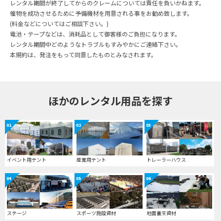
レンタル期間が終了してからのクレームについては責任を負いかねます。
催物を成功させるために予備機材を用意される事をお勧め致します。
(料金などについてはご相談下さい。)
電池・テープなどは、消耗品として御客様のご負担になります。
レンタル期間中どのようなトラブルもすみやかにご連絡下さい。
本規約は、発注をもって同意したものとみなされます。
ほかのレンタル用品を探す
01
02
03
イベント用テント
産業用テント
トレーラーハウス
04
05
06
ステージ
スポーツ施設資材
地面養生資材