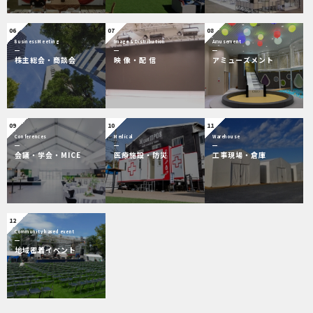
06
07
08
Business Meeting
Image & Distribution
Amusement
株主総会・商談会
映 像・配 信
アミューズメント
09
10
11
Conferences
Medical
Warehouse
会議・学会・MICE
医療施設・防災
工事現場・倉庫
12
Community based event
地域密着イベント