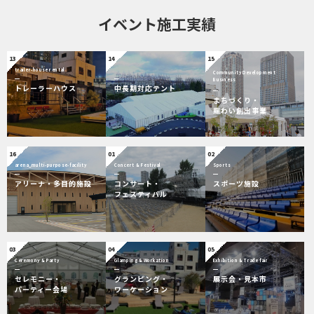
イベント施工実績
13
14
15
trailer-house rental
Community Development
Business
トレーラーハウス
中長期対応テント
まちづくり・
賑わい創出事業
16
01
02
arena_multi-purpose-facility
Concert & Festival
Sports
アリーナ・多目的施設
コンサート・
スポーツ施設
フェスティバル
03
04
05
Ceremony & Party
Glamping & Workation
Exhibition & Trade fair
セレモニー・
グランピング・
展示会・見本市
パーティー会場
ワーケーション