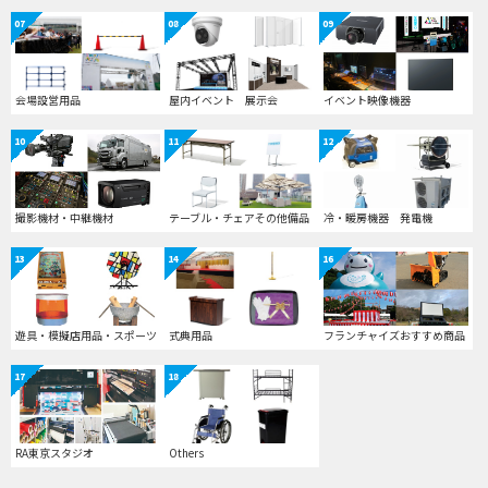
07
08
09
会場設営用品
屋内イベント 展示会
イベント映像機器
10
11
12
撮影機材・中継機材
テーブル・チェアその他備品
冷・暖房機器 発電機
13
14
16
遊具・模擬店用品・スポーツ
式典用品
フランチャイズおすすめ商品
17
18
RA東京スタジオ
Others